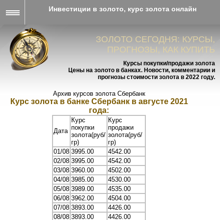
Инвестиции в золото, курс золота онлайн
ЗОЛОТО СЕГОДНЯ: КУРСЫ,
ПРОГНОЗЫ, КАК КУПИТЬ
Курсы покупки/продажи золота
Цены на золото в банках. Новости, комментарии и
прогнозы стоимости золота в 2022 году.
Архив курсов золота Сбербанк
Курс золота в банке Сбербанк в августе 2021
года:
Курс
Курс
покупки
продажи
Дата
золота(руб/
золота(руб/
гр)
гр)
01/08
3995.00
4542.00
02/08
3995.00
4542.00
03/08
3960.00
4502.00
04/08
3985.00
4530.00
05/08
3989.00
4535.00
06/08
3962.00
4504.00
07/08
3893.00
4426.00
08/08
3893.00
4426.00