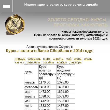
Инвестиции в золото, курс золота онлайн
ЗОЛОТО СЕГОДНЯ: КУРСЫ,
ПРОГНОЗЫ, КАК КУПИТЬ
Курсы покупки/продажи золота
Цены на золото в банках. Новости, комментарии и
прогнозы стоимости золота в 2022 году.
Архив курсов золота Сбербанк
Курсы золота в банке Сбербанк в 2014 году:
январь
февраль
март
апрель
май
июнь
июль
август
сентябрь
октябрь
ноябрь
декабрь
Курс
Курс
покупки
продажи
Дата
золота(руб/
золота(руб/
гр)
гр)
январь
1170.00
1375.00
февраль
1403.00
1483.00
март
1473.00
1621.00
апрель
1398.00
1539.00
май
1412.00
1553.00
июнь
1333.00
1467.00