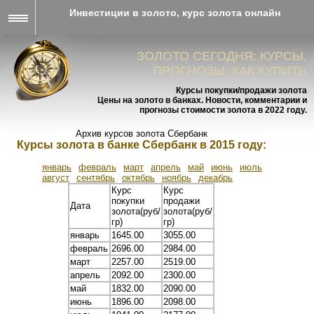
Инвестиции в золото, курс золота онлайн
ЗОЛОТО СЕГОДНЯ: КУРСЫ,
ПРОГНОЗЫ, КАК КУПИТЬ
Курсы покупки/продажи золота
Цены на золото в банках. Новости, комментарии и
прогнозы стоимости золота в 2022 году.
Архив курсов золота Сбербанк
Курсы золота в банке Сбербанк в 2015 году:
январь
февраль
март
апрель
май
июнь
июль
август
сентябрь
октябрь
ноябрь
декабрь
Курс
Курс
покупки
продажи
Дата
золота(руб/
золота(руб/
гр)
гр)
январь
1645.00
3055.00
февраль
2696.00
2984.00
март
2257.00
2519.00
апрель
2092.00
2300.00
май
1832.00
2090.00
июнь
1896.00
2098.00