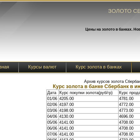
ЗОЛОТО СЕ
Цены на золото в банках. Но
вная
Курсы валют
Курс золота в банках
Архив курсов золота Сберба
Курс золота в банке Сбербанк в ию
Дата
Курс покупки золота(руб/гр)
Курс прода
01/06
4205.00
4781.00
02/06
4197.00
4772.00
03/06
4198.00
4773.00
04/06
4130.00
4696.00
05/06
4141.00
4708.00
06/06
4141.00
4708.00
07/06
4141.00
4708.00