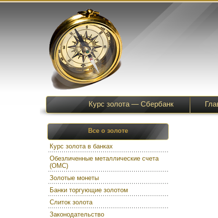
Курс золота — Сбербанк
Гла
Все о золоте
Курс золота в банках
Обезличенные металлические счета
(ОМС)
Золотые монеты
Банки торгующие золотом
Слиток золота
Законодательство