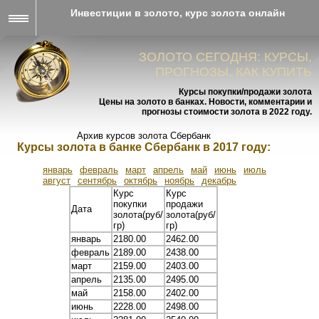
Инвестиции в золото, курс золота онлайн
ЗОЛОТО СЕГОДНЯ: КУРСЫ,
ПРОГНОЗЫ, КАК КУПИТЬ
Курсы покупки/продажи золота
Цены на золото в банках. Новости, комментарии и
прогнозы стоимости золота в 2022 году.
Архив курсов золота Сбербанк
Курсы золота в банке Сбербанк в 2017 году:
январь
февраль
март
апрель
май
июнь
июль
август
сентябрь
октябрь
ноябрь
декабрь
Курс
Курс
покупки
продажи
Дата
золота(руб/
золота(руб/
гр)
гр)
январь
2180.00
2462.00
февраль
2189.00
2438.00
март
2159.00
2403.00
апрель
2135.00
2495.00
май
2158.00
2402.00
июнь
2228.00
2498.00