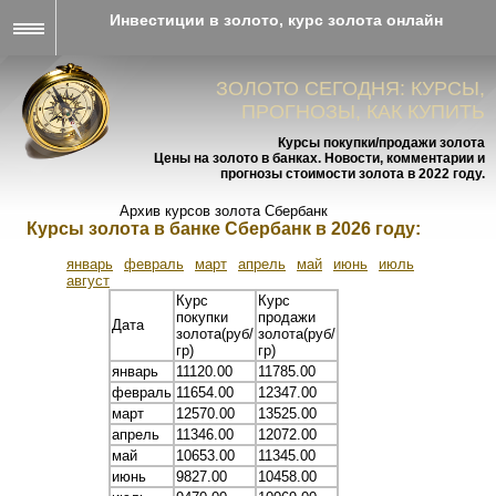
Инвестиции в золото, курс золота онлайн
ЗОЛОТО СЕГОДНЯ: КУРСЫ,
ПРОГНОЗЫ, КАК КУПИТЬ
Курсы покупки/продажи золота
Цены на золото в банках. Новости, комментарии и
прогнозы стоимости золота в 2022 году.
Архив курсов золота Сбербанк
Курсы золота в банке Сбербанк в 2026 году:
январь
февраль
март
апрель
май
июнь
июль
август
Курс
Курс
покупки
продажи
Дата
золота(руб/
золота(руб/
гр)
гр)
январь
11120.00
11785.00
февраль
11654.00
12347.00
март
12570.00
13525.00
апрель
11346.00
12072.00
май
10653.00
11345.00
июнь
9827.00
10458.00