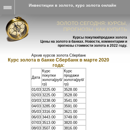
Инвестиции в золото, курс золота онлайн
ЗОЛОТО СЕГОДНЯ: КУРСЫ,
ПРОГНОЗЫ, КАК КУПИТЬ
Курсы покупки/продажи золота
Цены на золото в банках. Новости, комментарии и
прогнозы стоимости золота в 2022 году.
Архив курсов золота Сбербанк
Курс золота в банке Сбербанк в марте 2020
года:
Курс
Курс
покупки
продажи
Дата
золота(руб/
золота(руб/
гр)
гр)
01/03
3225.00
3528.00
02/03
3225.00
3528.00
03/03
3238.00
3541.00
04/03
3285.00
3591.00
05/03
3316.00
3621.00
06/03
3443.00
3749.00
07/03
3513.00
3820.00
08/03
3507.00
3816.00