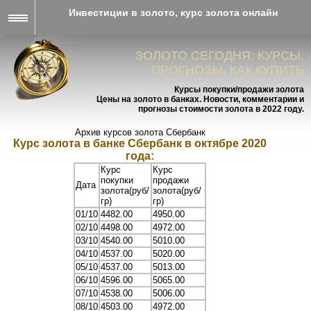
Инвестиции в золото, курс золота онлайн
ЗОЛОТО СЕГОДНЯ: КУРСЫ,
ПРОГНОЗЫ, КАК КУПИТЬ
Курсы покупки/продажи золота
Цены на золото в банках. Новости, комментарии и
прогнозы стоимости золота в 2022 году.
Архив курсов золота Сбербанк
Курс золота в банке Сбербанк в октябре 2020
года:
Курс
Курс
покупки
продажи
Дата
золота(руб/
золота(руб/
гр)
гр)
01/10
4482.00
4950.00
02/10
4498.00
4972.00
03/10
4540.00
5010.00
04/10
4537.00
5020.00
05/10
4537.00
5013.00
06/10
4596.00
5065.00
07/10
4538.00
5006.00
08/10
4503.00
4972.00