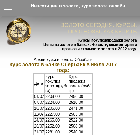
Инвестиции в золото, курс золота онлайн
ЗОЛОТО СЕГОДНЯ: КУРСЫ,
ПРОГНОЗЫ, КАК КУПИТЬ
Курсы покупки/продажи золота
Цены на золото в банках. Новости, комментарии и
прогнозы стоимости золота в 2022 году.
Архив курсов золота Сбербанк
Курс золота в банке Сбербанк в июле 2017
года:
Курс
Курс
покупки
продажи
Дата
золота(руб/
золота(руб/
гр)
гр)
04/07
2208.00
2456.00
07/07
2224.00
2510.00
10/07
2205.00
2471.00
11/07
2227.00
2503.00
24/07
2265.00
2522.00
26/07
2252.00
2508.00
31/07
2281.00
2540.00