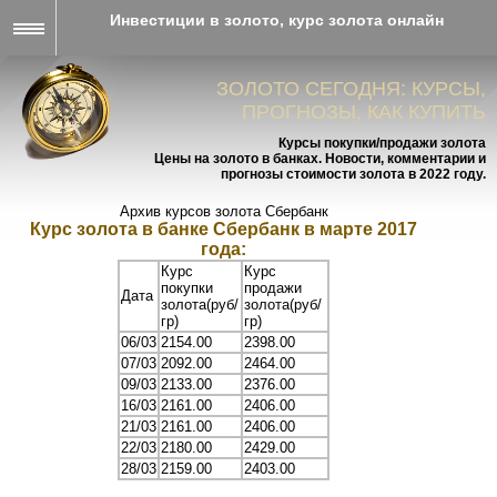
Инвестиции в золото, курс золота онлайн
ЗОЛОТО СЕГОДНЯ: КУРСЫ,
ПРОГНОЗЫ, КАК КУПИТЬ
Курсы покупки/продажи золота
Цены на золото в банках. Новости, комментарии и
прогнозы стоимости золота в 2022 году.
Архив курсов золота Сбербанк
Курс золота в банке Сбербанк в марте 2017
года:
Курс
Курс
покупки
продажи
Дата
золота(руб/
золота(руб/
гр)
гр)
06/03
2154.00
2398.00
07/03
2092.00
2464.00
09/03
2133.00
2376.00
16/03
2161.00
2406.00
21/03
2161.00
2406.00
22/03
2180.00
2429.00
28/03
2159.00
2403.00