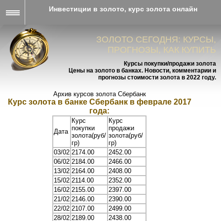
Инвестиции в золото, курс золота онлайн
ЗОЛОТО СЕГОДНЯ: КУРСЫ,
ПРОГНОЗЫ, КАК КУПИТЬ
Курсы покупки/продажи золота
Цены на золото в банках. Новости, комментарии и
прогнозы стоимости золота в 2022 году.
Архив курсов золота Сбербанк
Курс золота в банке Сбербанк в феврале 2017
года:
Курс
Курс
покупки
продажи
Дата
золота(руб/
золота(руб/
гр)
гр)
03/02
2174.00
2452.00
06/02
2184.00
2466.00
13/02
2164.00
2408.00
15/02
2114.00
2352.00
16/02
2155.00
2397.00
21/02
2146.00
2390.00
22/02
2107.00
2499.00
28/02
2189.00
2438.00