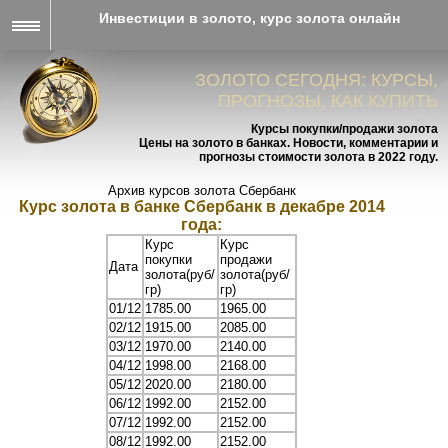
Инвестиции в золото, курс золота онлайн
ЗОЛОТО СЕГОДНЯ: КУРСЫ,
ПРОГНОЗЫ, КАК КУПИТЬ
Курсы покупки/продажи золота
Цены на золото в банках. Новости, комментарии и
прогнозы стоимости золота в 2022 году.
Архив курсов золота Сбербанк
Курс золота в банке Сбербанк в декабре 2014
года:
Курс
Курс
покупки
продажи
Дата
золота(руб/
золота(руб/
гр)
гр)
01/12
1785.00
1965.00
02/12
1915.00
2085.00
03/12
1970.00
2140.00
04/12
1998.00
2168.00
05/12
2020.00
2180.00
06/12
1992.00
2152.00
07/12
1992.00
2152.00
08/12
1992.00
2152.00