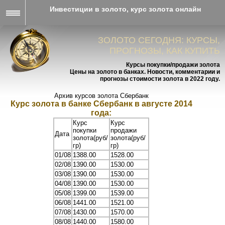
Инвестиции в золото, курс золота онлайн
ЗОЛОТО СЕГОДНЯ: КУРСЫ,
ПРОГНОЗЫ, КАК КУПИТЬ
Курсы покупки/продажи золота
Цены на золото в банках. Новости, комментарии и
прогнозы стоимости золота в 2022 году.
Архив курсов золота Сбербанк
Курс золота в банке Сбербанк в августе 2014
года:
Курс
Курс
покупки
продажи
Дата
золота(руб/
золота(руб/
гр)
гр)
01/08
1388.00
1528.00
02/08
1390.00
1530.00
03/08
1390.00
1530.00
04/08
1390.00
1530.00
05/08
1399.00
1539.00
06/08
1441.00
1521.00
07/08
1430.00
1570.00
08/08
1440.00
1580.00