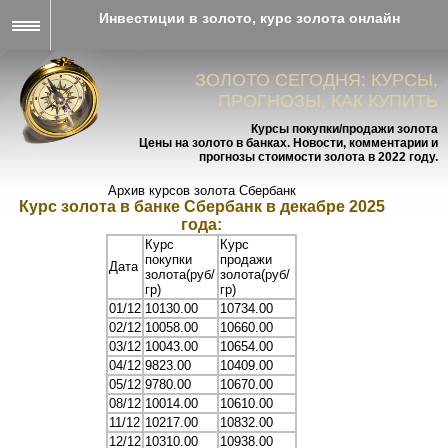
Инвестиции в золото, курс золота онлайн
ЗОЛОТО СЕГОДНЯ: КУРСЫ,
ПРОГНОЗЫ, КАК КУПИТЬ
Курсы покупки/продажи золота
Цены на золото в банках. Новости, комментарии и
прогнозы стоимости золота в 2022 году.
Архив курсов золота Сбербанк
Курс золота в банке Сбербанк в декабре 2025
года:
Курс
Курс
покупки
продажи
Дата
золота(руб/
золота(руб/
гр)
гр)
01/12
10130.00
10734.00
02/12
10058.00
10660.00
03/12
10043.00
10654.00
04/12
9823.00
10409.00
05/12
9780.00
10670.00
08/12
10014.00
10610.00
11/12
10217.00
10832.00
12/12
10310.00
10938.00