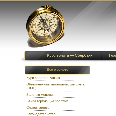
Курс золота — Сбербанк
Гла
Все о золоте
Курс золота в банках
Обезличенные металлические счета
(ОМС)
Золотые монеты
Банки торгующие золотом
Слиток золота
Законодательство