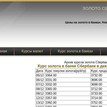
ЗОЛОТО СЕ
Цены на золото в банках. Но
вная
Курсы валют
Курс золота в банках
Архив курсов золота Сберба
Курс золота в банке Сбербанк в дек
Дата
Курс покупки золота(руб/гр)
Курс прода
05/12
3364.00
3732.00
06/12
3331.00
3696.00
07/12
3332.00
3698.00
08/12
3365.00
3712.00
09/12
3383.00
3733.00
12/12
3357.00
3714.00
13/12
3392.00
3752.00