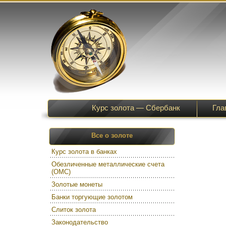
Курс золота — Сбербанк
Гла
Все о золоте
Курс золота в банках
Обезличенные металлические счета
(ОМС)
Золотые монеты
Банки торгующие золотом
Слиток золота
Законодательство