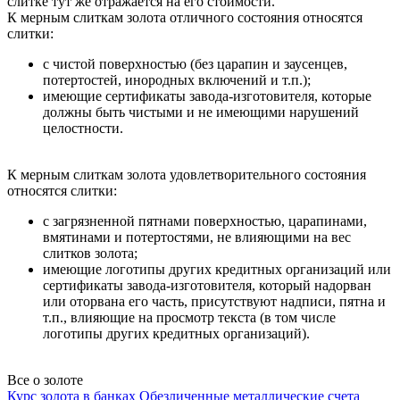
слитке тут же отражается на его стоимости.
К мерным слиткам золота отличного состояния относятся
слитки:
с чистой поверхностью (без царапин и заусенцев,
потертостей, инородных включений и т.п.);
имеющие сертификаты завода-изготовителя, которые
должны быть чистыми и не имеющими нарушений
целостности.
К мерным слиткам золота удовлетворительного состояния
относятся слитки:
с загрязненной пятнами поверхностью, царапинами,
вмятинами и потертостями, не влияющими на вес
слитков золота;
имеющие логотипы других кредитных организаций или
сертификаты завода-изготовителя, который надорван
или оторвана его часть, присутствуют надписи, пятна и
т.п., влияющие на просмотр текста (в том числе
логотипы других кредитных организаций).
Все о золоте
Курс золота в банках
Обезличенные металлические счета