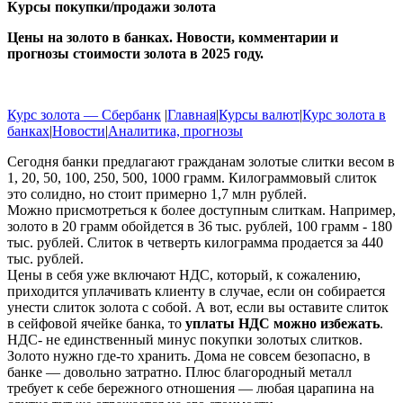
Курсы покупки/продажи золота
Цены на золото в банках. Новости, комментарии и
прогнозы стоимости золота в 2025 году.
Курс золота — Сбербанк
|
Главная
|
Курсы валют
|
Курс золота в
банках
|
Новости
|
Аналитика, прогнозы
Сегодня банки предлагают гражданам золотые слитки весом в
1, 20, 50, 100, 250, 500, 1000 грамм. Килограммовый слиток
это солидно, но стоит примерно 1,7 млн рублей.
Можно присмотреться к более доступным слиткам. Например,
золото в 20 грамм обойдется в 36 тыс. рублей, 100 грамм - 180
тыс. рублей. Слиток в четверть килограмма продается за 440
тыс. рублей.
Цены в себя уже включают НДС, который, к сожалению,
приходится уплачивать клиенту в случае, если он собирается
унести слиток золота с собой. А вот, если вы оставите слиток
в сейфовой ячейке банка, то
уплаты НДС можно избежать
.
НДС- не единственный минус покупки золотых слитков.
Золото нужно где-то хранить. Дома не совсем безопасно, в
банке — довольно затратно. Плюс благородный металл
требует к себе бережного отношения — любая царапина на