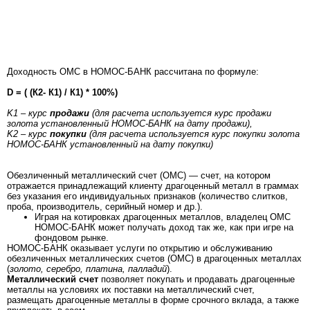
Доходность ОМС в НОМОС-БАНК рассчитана по формуле:
D = ( (К2- К1) / К1) * 100%)
K1 – курс
продажи
(для расчета используется курс продажи
золота установленный НОМОС-БАНК на дату продажи),
K2 – курс
покупки
(для расчета используется курс покупки золота
НОМОС-БАНК установленный на дату покупки)
Обезличенный металлический счет (ОМС) — счет, на котором
отражается принадлежащий клиенту драгоценный металл в граммах
без указания его индивидуальных признаков (количество слитков,
проба, производитель, серийный номер и др.).
Играя на котировках драгоценных металлов, владелец ОМС
НОМОС-БАНК может получать доход так же, как при игре на
фондовом рынке.
НОМОС-БАНК оказывает услуги по открытию и обслуживанию
обезличенных металлических счетов (ОМС) в драгоценных металлах
(
золото, серебро, платина, палладий
).
Металлический счет
позволяет покупать и продавать драгоценные
металлы на условиях их поставки на металлический счет,
размещать драгоценные металлы в форме срочного вклада, а также