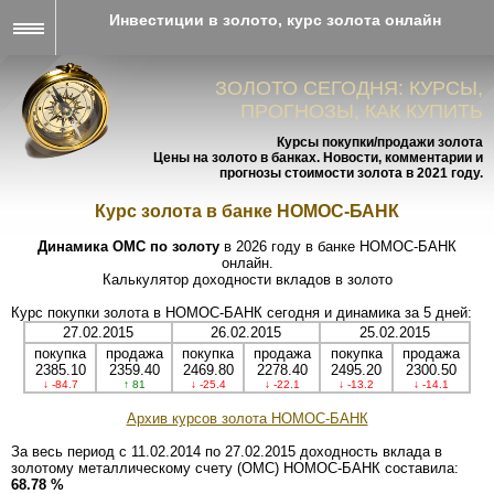
Инвестиции в золото, курс золота онлайн
ЗОЛОТО СЕГОДНЯ: КУРСЫ,
ПРОГНОЗЫ, КАК КУПИТЬ
Курсы покупки/продажи золота
Цены на золото в банках. Новости, комментарии и
прогнозы стоимости золота в 2021 году.
Курс золота в банке НОМОС-БАНК
Динамика ОМС по золоту
в 2026 году в банке НОМОС-БАНК
онлайн.
Калькулятор доходности вкладов в золото
Курс покупки золота в НОМОС-БАНК сегодня и динамика за 5 дней:
27.02.2015
26.02.2015
25.02.2015
покупка
продажа
покупка
продажа
покупка
продажа
2385.10
2359.40
2469.80
2278.40
2495.20
2300.50
↓ -84.7
↑ 81
↓ -25.4
↓ -22.1
↓ -13.2
↓ -14.1
Архив курсов золота НОМОС-БАНК
За весь период с 11.02.2014 по 27.02.2015 доходность вклада в
золотому металлическому счету (ОМС) НОМОС-БАНК составила:
68.78 %