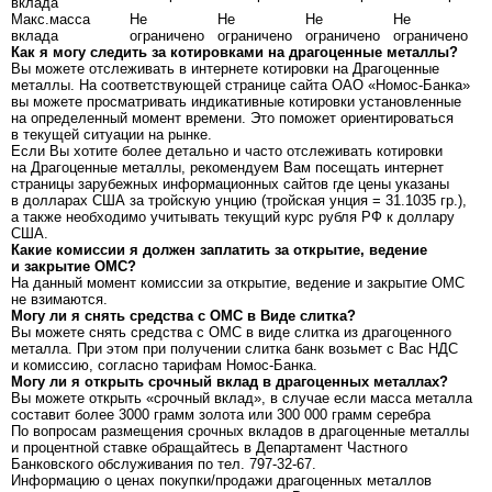
вклада
Макс.масса
Не
Не
Не
Не
вклада
ограничено
ограничено
ограничено
ограничено
Как я могу следить за котировками на драгоценные металлы?
Вы можете отслеживать в интернете котировки на Драгоценные
металлы. На соответствующей странице сайта ОАО «Номос-Банка»
вы можете просматривать индикативные котировки установленные
на определенный момент времени. Это поможет ориентироваться
в текущей ситуации на рынке.
Если Вы хотите более детально и часто отслеживать котировки
на Драгоценные металлы, рекомендуем Вам посещать интернет
страницы зарубежных информационных сайтов где цены указаны
в долларах США за тройскую унцию (тройская унция = 31.1035 гр.),
а также необходимо учитывать текущий курс рубля РФ к доллару
США.
Какие комиссии я должен заплатить за открытие, ведение
и закрытие ОМС?
На данный момент комиссии за открытие, ведение и закрытие ОМС
не взимаются.
Могу ли я снять средства с ОМС в Виде слитка?
Вы можете снять средства с ОМС в виде слитка из драгоценного
металла. При этом при получении слитка банк возьмет с Вас НДС
и комиссию, согласно тарифам Номос-Банка.
Могу ли я открыть срочный вклад в драгоценных металлах?
Вы можете открыть «срочный вклад», в случае если масса металла
составит более 3000 грамм золота или 300 000 грамм серебра
По вопросам размещения срочных вкладов в драгоценные металлы
и процентной ставке обращайтесь в Департамент Частного
Банковского обслуживания по тел.
797-32-67.
Информацию о ценах покупки/продажи драгоценных металлов