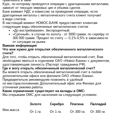
привлекать в заем.
Курс, по которому проводятся операции с драгоценными металлами,
зависит от текущих мировых цен и объема сделок.
Банк взимает НДС и комиссию за проведение операции, если
драгоценные металлы с металлического счета клиент получает
в виде слитков.
В настоящий момент НОМОС-БАНК предоставляет клиентам
следующие виды обезличенных металлических счетов:
«До востребования», беспроцентный;
«Срочный», в случае по золоту - от 3000 грамм, по серебру от
300 000 грамм. Процент по счету — 0,1%-0,5% в зависимости
от ситуации на рынке
Важная информация
Что мне нужно для открытия обезличенного металлического
счета?
Для того, чтобы открыть обезличенный металлический счет, Вам
необходимо явиться в отделение ОАО «Номос-Банка» с документом,
удостоверяющим личность (Паспорт гражданина РФ).
Где я могу открыть обезличенный металлический счет?
Вы можете открыть обезличенный металлический счет в любом
дополнительном офисе или филиале ОАО «Номос-Банка».
Предварительно рекомендуем позвонить в удобный
по месторасположению Дополнительный офис или Филиал для
уточнения режима работы.
Какие ограничения существуют на вклады в ОМС:
Мы открываем ОМС для населения на следующих условиях:
Золото
Серебро
Платина
Палладий
Мин.масса
От 1 гр.
От 1 гр.
От 300 гр.
От 300 гр.