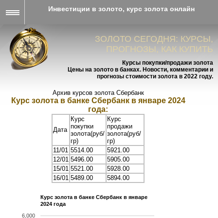
Инвестиции в золото, курс золота онлайн
ЗОЛОТО СЕГОДНЯ: КУРСЫ,
ПРОГНОЗЫ, КАК КУПИТЬ
Курсы покупки/продажи золота
Цены на золото в банках. Новости, комментарии и
прогнозы стоимости золота в 2022 году.
Архив курсов золота Сбербанк
Курс золота в банке Сбербанк в январе 2024
года:
Курс
Курс
покупки
продажи
Дата
золота(руб/
золота(руб/
гр)
гр)
11/01
5514.00
5921.00
12/01
5496.00
5905.00
15/01
5521.00
5928.00
16/01
5489.00
5894.00
Курс золота в банке Сбербанк в январе
2024 года
6,000