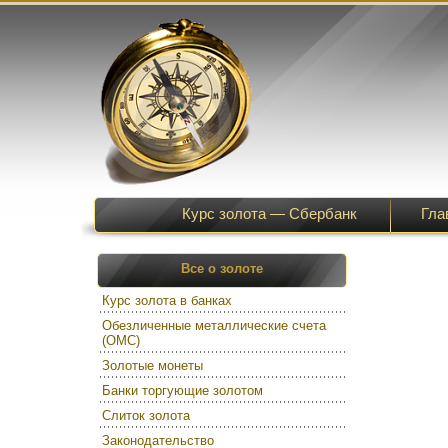
Курс золота — Сбербанк
Гла
Все о золоте
Курс золота в банках
Обезличенные металлические счета
(ОМС)
Золотые монеты
Банки торгующие золотом
Слиток золота
Законодательство