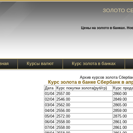
ЗОЛОТО СЕ
Цены на золото в банках. Но
вная
Курсы валют
Курс золота в банках
Архив курсов золота Сберба
Курс золота в банке Сбербанк в апр
Дата
Курс покупки золота(руб/гр)
Курс прода
01/04
2557.00
2860.00
02/04
2546.00
2849.00
03/04
2562.00
2865.00
04/04
2556.00
2859.00
05/04
2572.00
2875.00
06/04
2558.00
2861.00
07/04
2558.00
2861.00